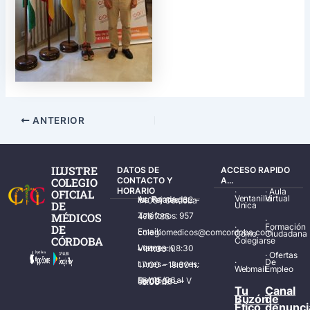
ANTERIOR
ILUSTRE
DATOS DE
ACCESO RAPIDO
COLEGIO
CONTACTO Y
A...
HORARIO
·
·
Aula
OFICIAL
Ventanilla
Virtual
Av. Ronda de los Tejares, 32 – 14001 Córdoba
DE
Única
MÉDICOS
Teléfonos: 957 478 785
·
·
Formación
DE
Email: colegiomedicos@comcordoba.com
Cómo
Ciudadana
CÓRDOBA
Colegiarse
Lunes – Viernes: 08:30 – 14:30 h.
·
Ofertas
·
De
Lunes – Jueves: 17:00 – 19:30 h.
Webmail
Empleo
Del 15/06 al 15/09 de L – V de 08:00 – 15:00 h.
Tu
Canal
Buzón
de
Ético
denunci