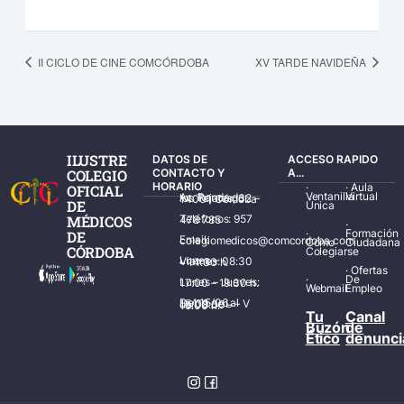
II CICLO DE CINE COMCÓRDOBA
XV TARDE NAVIDEÑA
ILUSTRE
DATOS DE
ACCESO RAPIDO
COLEGIO
CONTACTO Y
A...
HORARIO
·
·
Aula
OFICIAL
Ventanilla
Virtual
Av. Ronda de los Tejares, 32 – 14001 Córdoba
DE
Única
MÉDICOS
Teléfonos: 957 478 785
·
·
Formación
DE
Email: colegiomedicos@comcordoba.com
Cómo
Ciudadana
CÓRDOBA
Colegiarse
Lunes – Viernes: 08:30 – 14:30 h.
·
Ofertas
·
De
Lunes – Jueves: 17:00 – 19:30 h.
Webmail
Empleo
Del 15/06 al 15/09 de L – V de 08:00 – 15:00 h.
Tu
Canal
Buzón
de
Ético
denunci