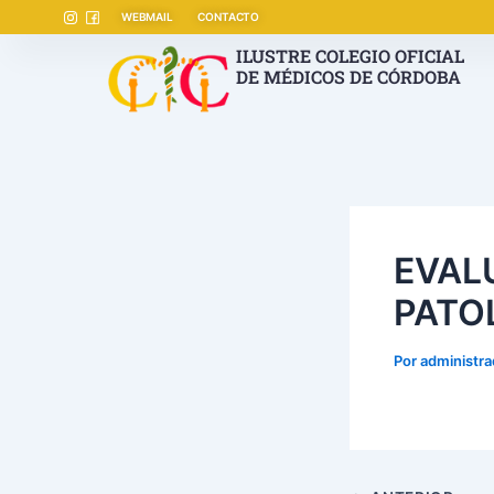
Ir
Navegación
WEBMAIL
CONTACTO
al
de
ILUSTRE COLEGIO OFICIAL
contenido
entradas
DE MÉDICOS DE CÓRDOBA
EVAL
PATO
Por
administr