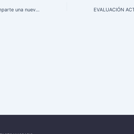
El Dr. Entrenas imparte una nueva sesión del curso online “Actualización en Patología Respiratoria”