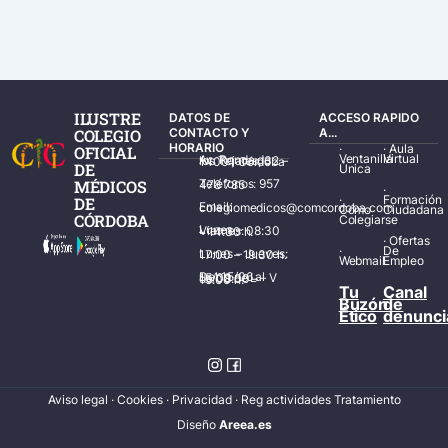
ILUSTRE
DATOS DE
ACCESO RAPIDO
COLEGIO
CONTACTO Y
A...
HORARIO
·
·
Aula
OFICIAL
Ventanilla
Virtual
Av. Ronda de los Tejares, 32 – 14001 Córdoba
DE
Única
MÉDICOS
Teléfonos: 957 478 785
·
·
Formación
DE
Email: colegiomedicos@comcordoba.com
Cómo
Ciudadana
CÓRDOBA
Colegiarse
Lunes – Viernes: 08:30 – 14:30 h.
·
Ofertas
·
De
Lunes – Jueves: 17:00 – 19:30 h.
Webmail
Empleo
Del 15/06 al 15/09 de L – V de 08:00 – 15:00 h.
Tu
Canal
Buzón
de
Ético
denunci
Aviso legal
·
Cookies
·
Privacidad
·
Reg actividades Tratamiento
Diseñ
o
Areea.es