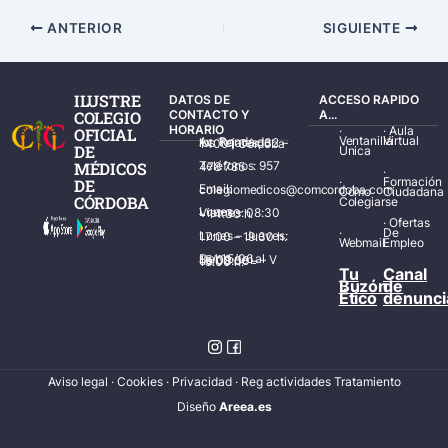
ANTERIOR
SIGUIENTE
ILUSTRE
DATOS DE
ACCESO RAPIDO
COLEGIO
CONTACTO Y
A...
HORARIO
·
·
Aula
OFICIAL
Ventanilla
Virtual
Av. Ronda de los Tejares, 32 – 14001 Córdoba
DE
Única
MÉDICOS
Teléfonos: 957 478 785
·
·
Formación
DE
Email: colegiomedicos@comcordoba.com
Cómo
Ciudadana
CÓRDOBA
Colegiarse
Lunes – Viernes: 08:30 – 14:30 h.
·
Ofertas
·
De
Lunes – Jueves: 17:00 – 19:30 h.
Webmail
Empleo
Del 15/06 al 15/09 de L – V de 08:00 – 15:00 h.
Tu
Canal
Buzón
de
Ético
denunci
Aviso legal
·
Cookies
·
Privacidad
·
Reg actividades Tratamiento
Diseñ
o
Areea.es