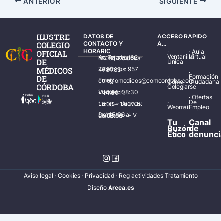
ANTERIOR
SIGUIENTE
ILUSTRE
DATOS DE
ACCESO RAPIDO
COLEGIO
CONTACTO Y
A...
HORARIO
·
·
Aula
OFICIAL
Ventanilla
Virtual
Av. Ronda de los Tejares, 32 – 14001 Córdoba
DE
Única
MÉDICOS
Teléfonos: 957 478 785
·
·
Formación
DE
Email: colegiomedicos@comcordoba.com
Cómo
Ciudadana
CÓRDOBA
Colegiarse
Lunes – Viernes: 08:30 – 14:30 h.
·
Ofertas
·
De
Lunes – Jueves: 17:00 – 19:30 h.
Webmail
Empleo
Del 15/06 al 15/09 de L – V de 08:00 – 15:00 h.
Tu
Canal
Buzón
de
Ético
denunci
Aviso legal
·
Cookies
·
Privacidad
·
Reg actividades Tratamiento
Diseñ
o
Areea.es