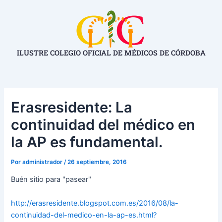
Ir
Navegación
al
de
contenido
entradas
ILUSTRE COLEGIO OFICIAL DE MÉDICOS DE CÓRDOBA
Erasresidente: La
continuidad del médico en
la AP es fundamental.
Por
administrador
/
26 septiembre, 2016
Buén sitio para "pasear"
http://erasresidente.blogspot.
com.es/2016/08/la-
continuidad-
del-medico-en-la-ap-es.html?