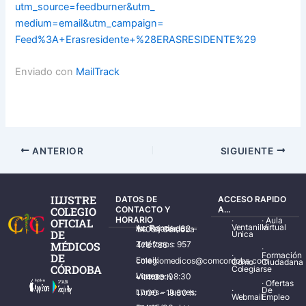
utm_source=feedburner&utm_
medium=email&utm_campaign=
Feed%3A+Erasresidente+%
28ERASRESIDENTE%29
Enviado con
MailTrack
ANTERIOR
SIGUIENTE
ILUSTRE
DATOS DE
ACCESO RAPIDO
COLEGIO
CONTACTO Y
A...
HORARIO
·
·
Aula
OFICIAL
Ventanilla
Virtual
Av. Ronda de los Tejares, 32 – 14001 Córdoba
DE
Única
MÉDICOS
Teléfonos: 957 478 785
·
·
Formación
DE
Email: colegiomedicos@comcordoba.com
Cómo
Ciudadana
CÓRDOBA
Colegiarse
Lunes – Viernes: 08:30 – 14:30 h.
·
Ofertas
·
De
Lunes – Jueves: 17:00 – 19:30 h.
Webmail
Empleo