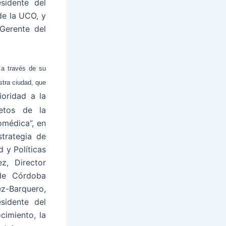
esidente del
de la UCO, y
 Gerente del
 a través de su
stra ciudad, que
ioridad a la
etos de la
omédica”, en
strategia de
 y Políticas
z, Director
 de Córdoba
z-Barquero,
sidente del
imiento, la