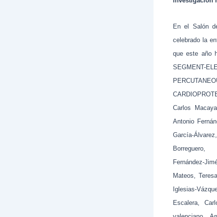
investigación 
En el Salón d
celebrado la e
que este año
SEGMENT-E
PERCUTANE
CARDIOPROTEC
Carlos Macaya,
Antonio Fernán
García-Álvare
Borreguero,
Fernández-Jim
Mateos, Teresa
Iglesias-Váz
Escalera, Car
valenciano, 