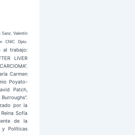
 Sanz, Valentín
ión CNIC Dpto.
 al trabajo:
TER LIVER
CARCIOMA”.
aría Carmen
onio Poyato-
avid Patch,
 Burroughs”.
zado por la
 Reina Sofía
dente de la
y Políticas