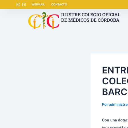
Ir
Navegación
WEBMAIL
CONTACTO
al
de
ILUSTRE COLEGIO OFICIAL
contenido
entradas
DE MÉDICOS DE CÓRDOBA
ENTR
COLE
BARC
Por
administr
Con una dotac