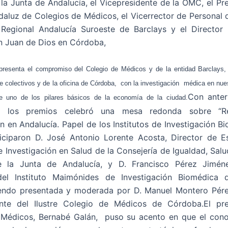
 la Junta de Andalucía, el Vicepresidente de la OMC, el Pr
aluz de Colegios de Médicos, el Vicerrector de Personal 
 Regional Andalucía Suroeste de Barclays y el Director
n Juan de Dios en Córdoba,
presenta el compromiso del Colegio de Médicos y de la entidad Barclays,
 colectivos y de la oficina de Córdoba, con la investigación médica en nue
Con anter
e uno de los pilares básicos de la economía de la ciudad.
e los premios celebró una mesa redonda sobre “R
ón en Andalucía. Papel de los Institutos de Investigación Bi
iciparon D. José Antonio Lorente Acosta, Director de E
e Investigación en Salud de la Consejería de Igualdad, Salud
e la Junta de Andalucía, y D. Francisco Pérez Jiméne
 del Instituto Maimónides de Investigación Biomédica
Siendo presentada y moderada por D. Manuel Montero Pére
ente del Ilustre Colegio de Médicos de Córdoba.El pre
 Médicos, Bernabé Galán, puso su acento en que el conoc