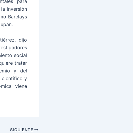
ntales para
la inversión
omo Barclays
cupan.
iérrez, dijo
estigadores
iento social
uiere tratar
remio y del
científico y
ómica viene
SIGUIENTE