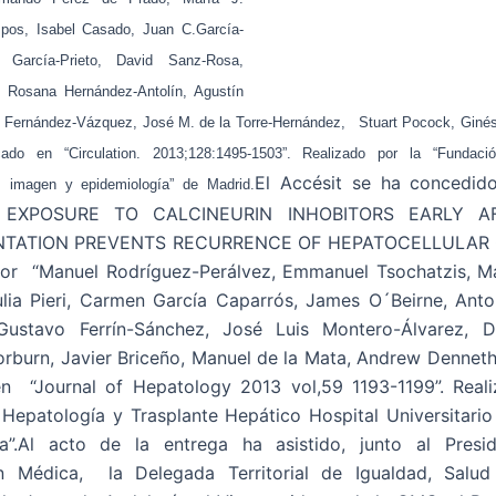
pos, Isabel Casado, Juan C.García-
 García-Prieto, David Sanz-Rosa,
, Rosana Hernández-Antolín, Agustín
pe Fernández-Vázquez, José M. de la Torre-Hernández, Stuart Pocock, Ginés
icado en “Circulation. 2013;128:1495-1503”. Realizado por la “Fundac
El Accésit se ha concedido
, imagen y epidemiología” de Madrid.
 EXPOSURE TO CALCINEURIN INHOBITORS EARLY AF
TATION PREVENTS RECURRENCE OF HEPATOCELLULAR 
por “Manuel Rodríguez-Perálvez, Emmanuel Tsochatzis, M
lia Pieri, Carmen García Caparrós, James O´Beirne, Ant
Gustavo Ferrín-Sánchez, José Luis Montero-Álvarez, D
rburn, Javier Briceño, Manuel de la Mata, Andrew Denneth
en “Journal of Hepatology 2013 vol,59 1193-1199”. Reali
Hepatología y Trasplante Hepático Hospital Universitario
”.Al acto de la entrega ha asistido, junto al Presi
n Médica, la Delegada Territorial de Igualdad, Salud 