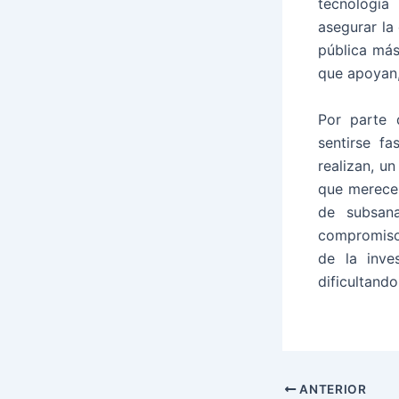
tecnología
asegurar la
pública más
que apoyan,
Por parte d
sentirse f
realizan, u
que merecen
de subsana
compromiso 
de la inve
dificultand
ANTERIOR