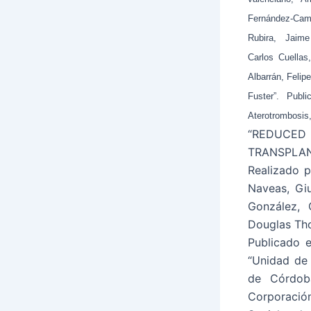
Fernández-Cam
Rubira, Jaime
Carlos Cuellas
Albarrán, Feli
Fuster”. Publ
Aterotrombosis
“REDUCED
TRANSPLAN
Realizado 
Naveas, Giu
González, 
Douglas Tho
Publicado 
“Unidad de 
de Córdoba
Corporació