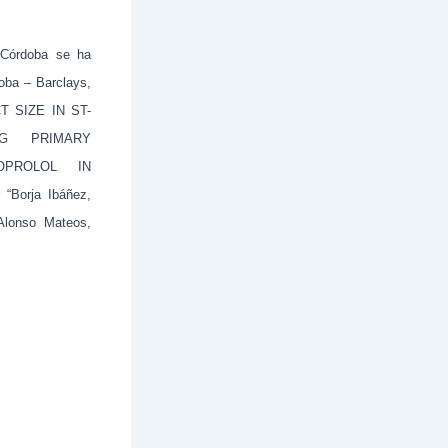
 Córdoba se ha
oba – Barclays,
T SIZE IN ST-
NG PRIMARY
OPROLOL IN
Borja Ibáñez,
 Alonso Mateos,