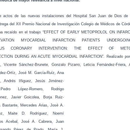
médica de mayor relevancia a nivel nacional.
e actos de las nuevas instalaciones del Hospital San Juan de Dios de
ntrega del XII Premio Nacional de Investigación Colegio de Médicos de Córd
 ha recaído en el trabajo “EFFECT OF EARLY METOPROLOL ON INFARC
LEVATION MYOCARDIAL INFARCTION PATIENTS UNDERGOI
OUS CORONARY INTERVENTION: THE EFFECT OF MET
TION DURING AN ACUTE MYOCARDIAL INFARCTION”. Realizado por “
 Vicente Sánchez-Brunete, Gonzalo Pizarro, Leticia Fernández-Friera,
dez-Ortíz, José M. García-
Ruíz, Ana
z,, Andrés Iñiguez, Jesús Jiménez-
 Pedro López-Romero, Rodrigo
énez, Javier Goicolea, Borja Ruiz-
 Bastante, Mercedes Arias, José A.
quez, Maite D. Rodríguez, Noemí
los Acebal, José A. Cabrera, Juan
Armando Pérez de Prado, María J.