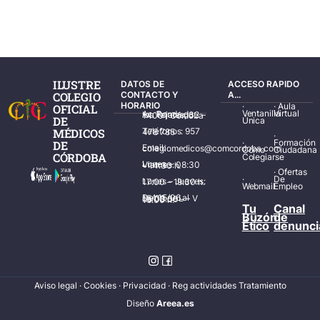
ILUSTRE
DATOS DE
ACCESO RAPIDO
COLEGIO
CONTACTO Y
A...
HORARIO
·
·
Aula
OFICIAL
Ventanilla
Virtual
Av. Ronda de los Tejares, 32 – 14001 Córdoba
DE
Única
MÉDICOS
Teléfonos: 957 478 785
·
·
Formación
DE
Email: colegiomedicos@comcordoba.com
Cómo
Ciudadana
CÓRDOBA
Colegiarse
Lunes – Viernes: 08:30 – 14:30 h.
·
Ofertas
·
De
Lunes – Jueves: 17:00 – 19:30 h.
Webmail
Empleo
Del 15/06 al 15/09 de L – V de 08:00 – 15:00 h.
Tu
Canal
Buzón
de
Ético
denunci
Aviso legal
·
Cookies
·
Privacidad
·
Reg actividades Tratamiento
Diseñ
o
Areea.es