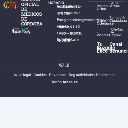
HORARIO
·
·
Aula
OFICIAL
Ventanilla
Virtual
Av. Ronda de los Tejares, 32 – 14001 Córdoba
DE
Única
MÉDICOS
Teléfonos: 957 478 785
·
·
Formación
DE
Email: colegiomedicos@comcordoba.com
Cómo
Ciudadana
CÓRDOBA
Colegiarse
Lunes – Viernes: 08:30 – 14:30 h.
·
Ofertas
·
De
Lunes – Jueves: 17:00 – 19:30 h.
Webmail
Empleo
Del 15/06 al 15/09 de L – V de 08:00 – 15:00 h.
Tu
Canal
Buzón
de
Ético
denunci
Aviso legal
·
Cookies
·
Privacidad
·
Reg actividades Tratamiento
Diseñ
o
Areea.es