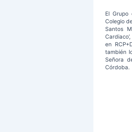
El Grupo
Colegio d
Santos Má
Cardiaco’,
en RCP+DE
también l
Señora d
Córdoba.