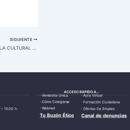
SIGUIENTE
ACTIVIDADES AULA CULTURAL OCTUBRE 2021
ACCESO RAPIDO A...
·
Ventanilla Única
·
Aula Virtual
·
Cómo Colegiarse
·
Formación Ciudadana
·
Webmail
 – 15:00 h.
·
Ofertas De Empleo
Tu Buzón Ético
Canal de denuncias