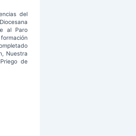
ncias del
 Diocesana
te al Paro
a formación
completado
n, Nuestra
Priego de