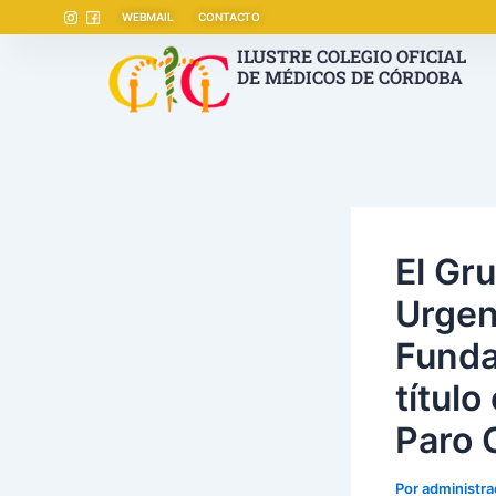
Ir
Navegación
WEBMAIL
CONTACTO
al
de
ILUSTRE COLEGIO OFICIAL
contenido
entradas
DE MÉDICOS DE CÓRDOBA
El Gr
Urgen
Funda
título
Paro 
Por
administr