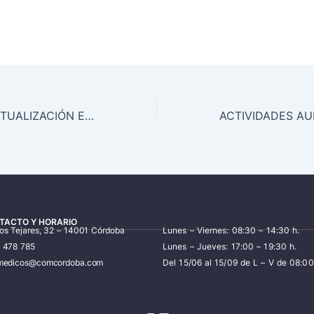
EVALUACIÓN ACTUALIZACIÓN EN PATOLOGÍA RESPIRATORIA (SESIÓN 1)
TACTO Y HORARIO
los Tejares, 32 – 14001 Córdoba
Lunes – Viernes: 08:30 – 14:30 h.
7 478 785
Lunes – Jueves: 17:00 – 19:30 h.
iomedicos@comcordoba.com
Del 15/06 al 15/09 de L – V de 08:00