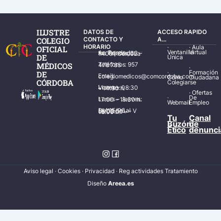
ILUSTRE
DATOS DE
ACCESO RAPIDO
COLEGIO
CONTACTO Y
A...
HORARIO
·
·
Aula
OFICIAL
Ventanilla
Virtual
Av. Ronda de los Tejares, 32 – 14001 Córdoba
DE
Única
MÉDICOS
Teléfonos: 957 478 785
·
·
Formación
DE
Email: colegiomedicos@comcordoba.com
Cómo
Ciudadana
CÓRDOBA
Colegiarse
Lunes – Viernes: 08:30 – 14:30 h.
·
Ofertas
·
De
Lunes – Jueves: 17:00 – 19:30 h.
Webmail
Empleo
Del 15/06 al 15/09 de L – V de 08:00 – 15:00 h.
Tu
Canal
Buzón
de
Ético
denunci
Aviso legal
·
Cookies
·
Privacidad
·
Reg actividades Tratamiento
Diseñ
o
Areea.es