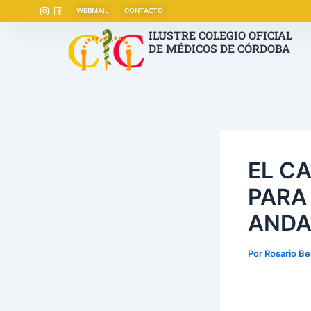
Ir
Navegación
WEBMAIL
CONTACTO
al
de
ILUSTRE COLEGIO OFICIAL
contenido
entradas
DE MÉDICOS DE CÓRDOBA
EL C
PARA
ANDA
Por
Rosario Be