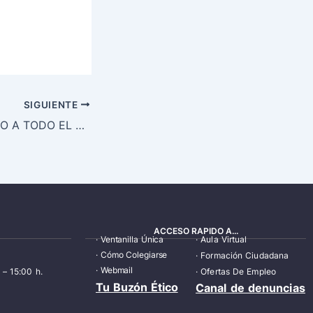
SIGUIENTE
POEMA DEDICADO A TODO EL PERSONAL SANITARIO
ACCESO RAPIDO A...
·
Ventanilla Única
·
Aula Virtual
·
Cómo Colegiarse
·
Formación Ciudadana
·
Webmail
 – 15:00 h.
·
Ofertas De Empleo
Tu Buzón Ético
Canal de denuncias