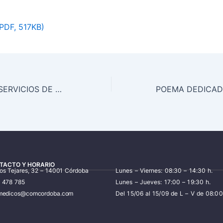
PDF, 517KB)
MÉDICOS PARA SERVICIOS DE URGENCIA EN ANDALUCÍA
TACTO Y HORARIO
los Tejares, 32 – 14001 Córdoba
Lunes – Viernes: 08:30 – 14:30 h.
7 478 785
Lunes – Jueves: 17:00 – 19:30 h.
iomedicos@comcordoba.com
Del 15/06 al 15/09 de L – V de 08:00