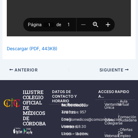
Descargar (PDF, 443KB)
ANTERIOR
SIGUIENTE
ILUSTRE
DATOS DE
ACCESO RAPIDO
COLEGIO
CONTACTO Y
A...
HORARIO
·
·
Aula
OFICIAL
Ventanilla
Virtual
Av. Ronda de los Tejares, 32 – 14001 Córdoba
DE
Única
MÉDICOS
Teléfonos: 957 478 785
·
·
Formación
DE
Email: colegiomedicos@comcordoba.com
Cómo
Ciudadana
CÓRDOBA
Colegiarse
Lunes – Viernes: 08:30 – 14:30 h.
·
Ofertas
·
De
Lunes – Jueves: 17:00 – 19:30 h.
Webmail
Empleo