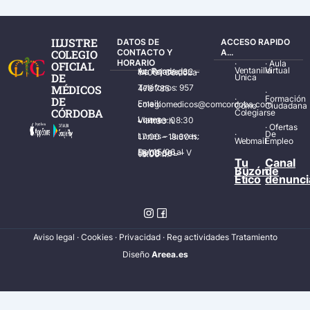
ILUSTRE
DATOS DE
ACCESO RAPIDO
COLEGIO
CONTACTO Y
A...
HORARIO
·
·
Aula
OFICIAL
Ventanilla
Virtual
Av. Ronda de los Tejares, 32 – 14001 Córdoba
DE
Única
MÉDICOS
Teléfonos: 957 478 785
·
·
Formación
DE
Email: colegiomedicos@comcordoba.com
Cómo
Ciudadana
CÓRDOBA
Colegiarse
Lunes – Viernes: 08:30 – 14:30 h.
·
Ofertas
·
De
Lunes – Jueves: 17:00 – 19:30 h.
Webmail
Empleo
Del 15/06 al 15/09 de L – V de 08:00 – 15:00 h.
Tu
Canal
Buzón
de
Ético
denunci
Aviso legal
·
Cookies
·
Privacidad
·
Reg actividades Tratamiento
Diseñ
o
Areea.es