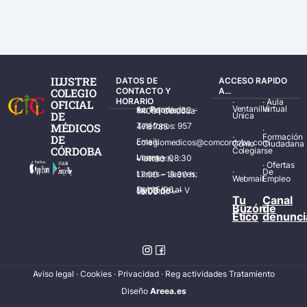
ILUSTRE
DATOS DE
ACCESO RAPIDO
COLEGIO
CONTACTO Y
A...
HORARIO
·
·
Aula
OFICIAL
Ventanilla
Virtual
Av. Ronda de los Tejares, 32 – 14001 Córdoba
DE
Única
MÉDICOS
Teléfonos: 957 478 785
·
·
Formación
DE
Email: colegiomedicos@comcordoba.com
Cómo
Ciudadana
CÓRDOBA
Colegiarse
Lunes – Viernes: 08:30 – 14:30 h.
·
Ofertas
·
De
Lunes – Jueves: 17:00 – 19:30 h.
Webmail
Empleo
Del 15/06 al 15/09 de L – V de 08:00 – 15:00 h.
Tu
Canal
Buzón
de
Ético
denunci
Aviso legal
·
Cookies
·
Privacidad
·
Reg actividades Tratamiento
Diseñ
o
Areea.es