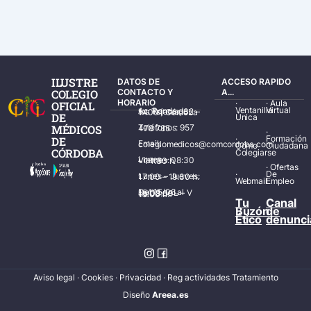
ILUSTRE
DATOS DE
ACCESO RAPIDO
COLEGIO
CONTACTO Y
A...
HORARIO
·
·
Aula
OFICIAL
Ventanilla
Virtual
Av. Ronda de los Tejares, 32 – 14001 Córdoba
DE
Única
MÉDICOS
Teléfonos: 957 478 785
·
·
Formación
DE
Email: colegiomedicos@comcordoba.com
Cómo
Ciudadana
CÓRDOBA
Colegiarse
Lunes – Viernes: 08:30 – 14:30 h.
·
Ofertas
·
De
Lunes – Jueves: 17:00 – 19:30 h.
Webmail
Empleo
Del 15/06 al 15/09 de L – V de 08:00 – 15:00 h.
Tu
Canal
Buzón
de
Ético
denunci
Aviso legal
·
Cookies
·
Privacidad
·
Reg actividades Tratamiento
Diseñ
o
Areea.es