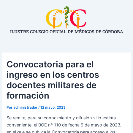
Ir
Navegación
al
de
contenido
entradas
ILUSTRE COLEGIO OFICIAL DE MÉDICOS DE CÓRDOBA
Convocatoria para el
ingreso en los centros
docentes militares de
formación
Por
administrador
/
12 mayo, 2023
Se remite, para su conocimiento y difusión si lo estima
conveniente, el BOE nº 110 de fecha 9 de mayo de 2023,
en el que se publica la Convocatoria para acceso a los