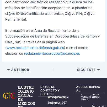
con certificado electrónico utilizando cualquiera de los
métodos de identificación aceptados en la plataforma
cl@ve (DNIe/Certificado electrónico, Cl@ve PIN, Cl@ve
Permanente).
Información en el Área de Reclutamiento de la
Subdelegación de Defensa en Córdoba (Plaza de Ramón y
Cajal, s/n), a través de la página web
(
www.reclutamiento.defensa.gob.es
) o en el correo
electrónico
reclutamientocordoba@oc.mde.es
ANTERIOR
SIGUIENTE
ILUSTRE
DATOS DE
ACCESO RAPIDO
COLEGIO
CONTACTO Y
A...
HORARIO
·
·
Aula
OFICIAL
Ventanilla
Virtual
Av. Ronda de los Tejares, 32 – 14001 Córdoba
DE
Única
MÉDICOS
Teléfonos: 957 478 785
·
·
Formación