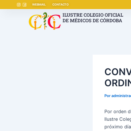
Ir
Navegación
WEBMAIL
CONTACTO
al
de
ILUSTRE COLEGIO OFICIAL
contenido
entradas
DE MÉDICOS DE CÓRDOBA
CONV
ORDI
Por
administr
Por orden d
Ilustre Col
próximo día