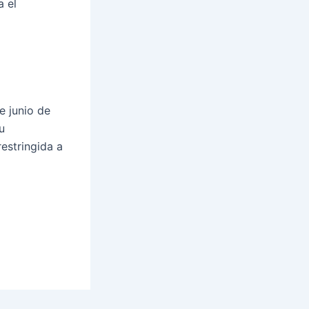
a el
e junio de
u
restringida a