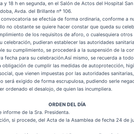
a y 18 h en segunda, en el Salón de Actos del Hospital San
oba, Avda. del Brillante nº 106.
 convocatoria se efectúa de forma ordinaria, conforme a n
ello no obstante se quiere hacer constar que queda su cele
mplimiento de los requisitos de aforo, o cualesquiera otros 
u celebración, pudieran establecer las autoridades sanitari
ble su cumplimiento, se procederá a la suspensión de la co
va fecha para su celebración.Así mismo, se recuerda a todo
la obligación de cumplir las medidas de autoprotección, hig
social, que vienen impuestas por las autoridades sanitarias
o será exigido de forma escrupulosa, pudiendo serle negad
er ordenado el desalojo, de quien las incumpliera.
ORDEN DEL DÍA
e informe de la Sra. Presidenta.
ción, si procede, del Acta de la Asamblea de fecha 24 de j