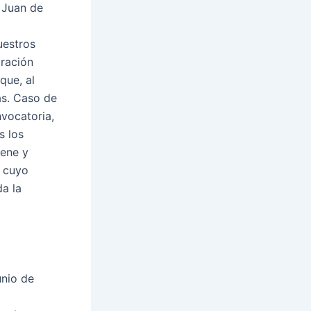
 Juan de
uestros
bración
que, al
as. Caso de
nvocatoria,
s los
iene y
, cuyo
a la
unio de