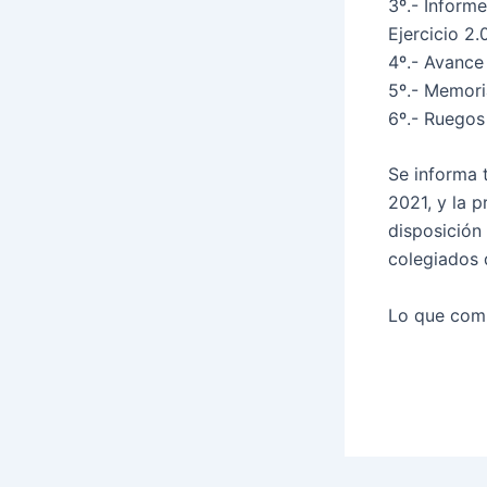
3º.- Inform
Ejercicio 2.
4º.- Avance 
5º.- Memori
6º.- Ruegos
Se informa 
2021, y la 
disposición 
colegiados
Lo que comu