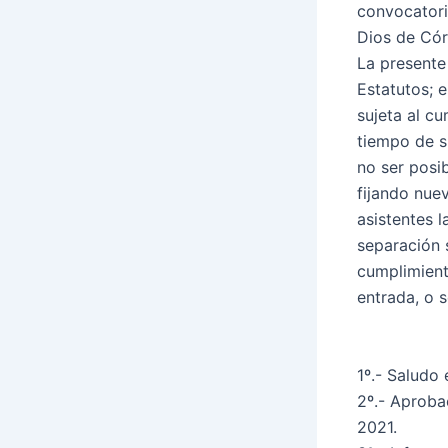
convocatori
Dios de Córd
La presente
Estatutos; 
sujeta al cu
tiempo de s
no ser posi
fijando nue
asistentes 
separación 
cumplimient
entrada, o s
1º.- Saludo 
2º.- Aproba
2021.