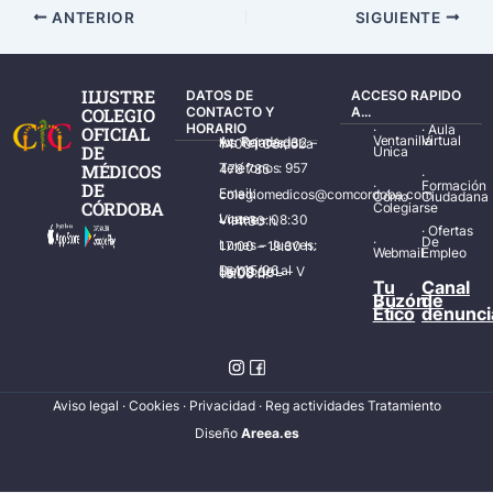
ANTERIOR
SIGUIENTE
ILUSTRE
DATOS DE
ACCESO RAPIDO
COLEGIO
CONTACTO Y
A...
HORARIO
·
·
Aula
OFICIAL
Ventanilla
Virtual
Av. Ronda de los Tejares, 32 – 14001 Córdoba
DE
Única
MÉDICOS
Teléfonos: 957 478 785
·
·
Formación
DE
Email: colegiomedicos@comcordoba.com
Cómo
Ciudadana
CÓRDOBA
Colegiarse
Lunes – Viernes: 08:30 – 14:30 h.
·
Ofertas
·
De
Lunes – Jueves: 17:00 – 19:30 h.
Webmail
Empleo
Del 15/06 al 15/09 de L – V de 08:00 – 15:00 h.
Tu
Canal
Buzón
de
Ético
denunci
Aviso legal
·
Cookies
·
Privacidad
·
Reg actividades Tratamiento
Diseñ
o
Areea.es