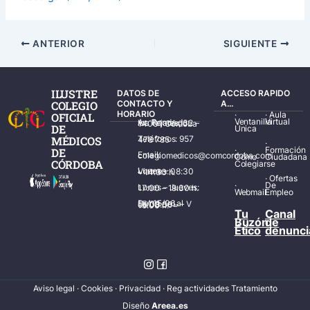
ANTERIOR
SIGUIENTE
ILUSTRE
DATOS DE
ACCESO RAPIDO
COLEGIO
CONTACTO Y
A...
HORARIO
·
·
Aula
OFICIAL
Ventanilla
Virtual
Av. Ronda de los Tejares, 32 – 14001 Córdoba
DE
Única
MÉDICOS
Teléfonos: 957 478 785
·
·
Formación
DE
Email: colegiomedicos@comcordoba.com
Cómo
Ciudadana
CÓRDOBA
Colegiarse
Lunes – Viernes: 08:30 – 14:30 h.
·
Ofertas
·
De
Lunes – Jueves: 17:00 – 19:30 h.
Webmail
Empleo
Del 15/06 al 15/09 de L – V de 08:00 – 15:00 h.
Tu
Canal
Buzón
de
Ético
denunci
Aviso legal
·
Cookies
·
Privacidad
·
Reg actividades Tratamiento
Diseñ
o
Areea.es