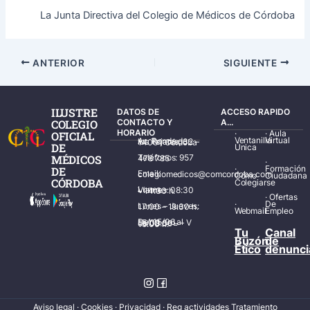
La Junta Directiva del Colegio de Médicos de Córdoba
ANTERIOR
SIGUIENTE
ILUSTRE
DATOS DE
ACCESO RAPIDO
COLEGIO
CONTACTO Y
A...
HORARIO
·
·
Aula
OFICIAL
Ventanilla
Virtual
Av. Ronda de los Tejares, 32 – 14001 Córdoba
DE
Única
MÉDICOS
Teléfonos: 957 478 785
·
·
Formación
DE
Email: colegiomedicos@comcordoba.com
Cómo
Ciudadana
CÓRDOBA
Colegiarse
Lunes – Viernes: 08:30 – 14:30 h.
·
Ofertas
·
De
Lunes – Jueves: 17:00 – 19:30 h.
Webmail
Empleo
Del 15/06 al 15/09 de L – V de 08:00 – 15:00 h.
Tu
Canal
Buzón
de
Ético
denunci
Aviso legal
·
Cookies
·
Privacidad
·
Reg actividades Tratamiento