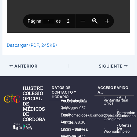
Descargar (PDF, 245KB)
ANTERIOR
SIGUIENTE
ILUSTRE
DATOS DE
ACCESO RAPIDO
COLEGIO
CONTACTO Y
A...
HORARIO
·
·
Aula
OFICIAL
Ventanilla
Virtual
Av. Ronda de los Tejares, 32 – 14001 Córdoba
DE
Única
MÉDICOS
Teléfonos: 957 478 785
·
·
Formación
DE
Email: colegiomedicos@comcordoba.com
Cómo
Ciudadana
CÓRDOBA
Colegiarse
Lunes – Viernes: 08:30 – 14:30 h.
·
Ofertas
·
De
Lunes – Jueves: 17:00 – 19:30 h.
Webmail
Empleo