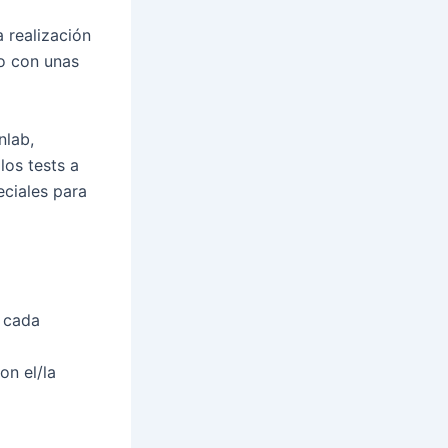
 realización
jo con unas
nlab,
los tests a
ciales para
r cada
on el/la