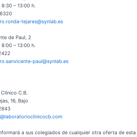
 8:30 – 13:00 h.
96320
ro.ronda-tejares@synlab.es
nte de Paul, 2
 8:00 – 13:00 h.
02422
ro.sanvicente-paul@synlab.es
Clínico C.B.
jas, 16, Bajo
02843
o@laboratorioclinicocb.com
informará a sus colegiados de cualquier otra oferta de esta