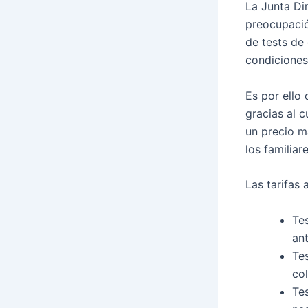
La Junta Di
preocupació
de tests de
condiciones
Es por ello
gracias al c
un precio m
los familiar
Las tarifas 
Te
ant
Tes
co
Te