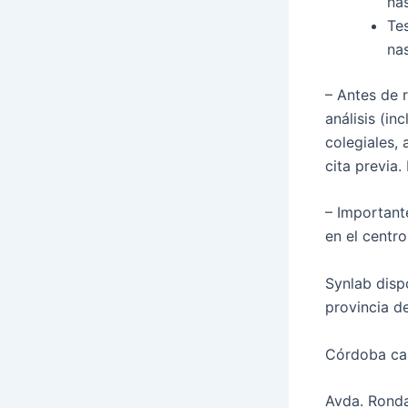
na
Te
na
– Antes de 
análisis (in
colegiales,
cita previa.
– Important
en el centr
Synlab disp
provincia d
Córdoba cap
Avda. Ronda 