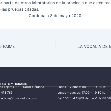
or parte de otros laboratorios de la provincia que estén rea
 las pruebas citadas.
Córdoba a 8 de mayo 2020.
vo PAIME
TACTO Y HORARIO
los Tejares, 32 – 14001 Córdoba
Lunes – Viernes: 08:30 – 14:30 h.
7 478 785
Lunes – Jueves: 17:00 – 19:30 h.
iomedicos@comcordoba.com
Del 15/06 al 15/09 de L – V de 08:00