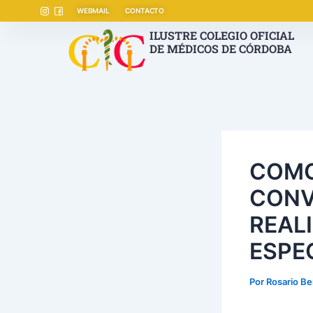
Ir
Navegación
WEBMAIL
CONTACTO
al
de
ILUSTRE COLEGIO OFICIAL
contenido
entradas
DE MÉDICOS DE CÓRDOBA
COMC
CONV
REAL
ESPE
Por
Rosario Be