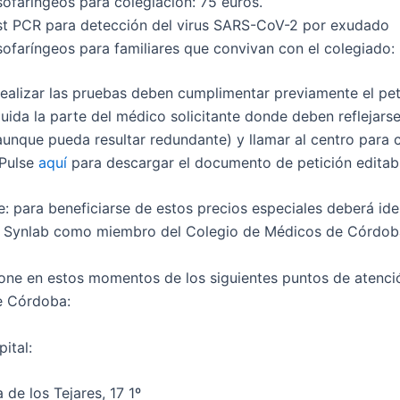
sofaríngeos para colegiación: 75 euros.
st PCR para detección del virus SARS-CoV-2 por exudado
sofaríngeos para familiares que convivan con el colegiado:
realizar las pruebas deben cumplimentar previamente el pet
cluida la parte del médico solicitante donde deben reflejars
 aunque pueda resultar redundante) y llamar al centro para 
 Pulse
aquí
para descargar el documento de petición editab
e: para beneficiarse de estos precios especiales deberá ide
o Synlab como miembro del Colegio de Médicos de Córdob
one en estos momentos de los siguientes puntos de atenció
e Córdoba:
ital:
de los Tejares, 17 1º