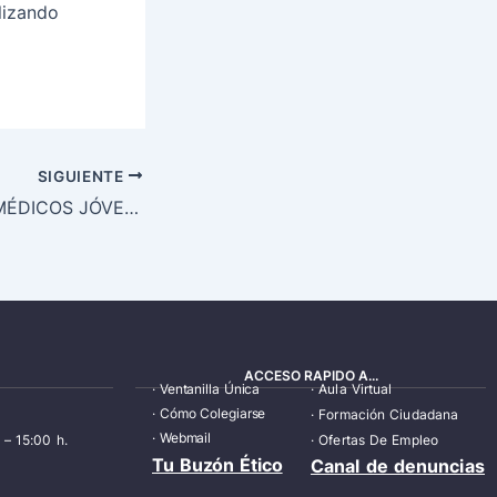
lizando
SIGUIENTE
LA VOCALÍA DE MÉDICOS JÓVENES Y PROMOCIÓN DE EMPLEO DEL CGCOM SOLICITA AL MINISTERIO DE SANIDAD QUE PROPORCIONES MÁS INFORMACIÓN SOBRE LA ELECCIÓN DE PLAZAS MIR
ACCESO RAPIDO A...
·
Ventanilla Única
·
Aula Virtual
·
Cómo Colegiarse
·
Formación Ciudadana
·
Webmail
 – 15:00 h.
·
Ofertas De Empleo
Tu Buzón Ético
Canal de denuncias