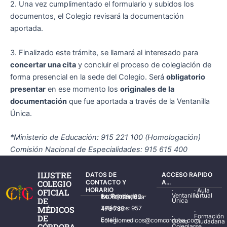
2. Una vez cumplimentado el formulario y subidos los
documentos, el Colegio revisará la documentación
aportada.
3. Finalizado este trámite, se llamará al interesado para
concertar una cita
y concluir el proceso de colegiación de
forma presencial en la sede del Colegio. Será
obligatorio
presentar
en ese momento los
originales
de la
documentación
que fue aportada a través de la Ventanilla
Única.
*Ministerio de Educación: 915 221 100 (Homologación)
Comisión Nacional de Especialidades: 915 615 400
ILUSTRE
DATOS DE
ACCESO RAPIDO
COLEGIO
CONTACTO Y
A...
HORARIO
·
·
Aula
OFICIAL
Ventanilla
Virtual
Av. Ronda de los Tejares, 32 – 14001 Córdoba
DE
Única
MÉDICOS
Teléfonos: 957 478 785
·
·
Formación
DE
Email: colegiomedicos@comcordoba.com
Cómo
Ciudadana
CÓRDOBA
Colegiarse