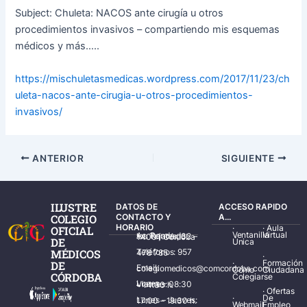
Subject: Chuleta: NACOS ante cirugía u otros
procedimientos invasivos – compartiendo mis esquemas
médicos y más…..
https://mischuletasmedicas.wordpress.com/2017/11/23/ch
uleta-nacos-ante-cirugia-u-otros-procedimientos-
invasivos/
ANTERIOR
SIGUIENTE
ILUSTRE
DATOS DE
ACCESO RAPIDO
COLEGIO
CONTACTO Y
A...
HORARIO
·
·
Aula
OFICIAL
Ventanilla
Virtual
Av. Ronda de los Tejares, 32 – 14001 Córdoba
DE
Única
MÉDICOS
Teléfonos: 957 478 785
·
·
Formación
DE
Email: colegiomedicos@comcordoba.com
Cómo
Ciudadana
CÓRDOBA
Colegiarse
Lunes – Viernes: 08:30 – 14:30 h.
·
Ofertas
·
De
Lunes – Jueves: 17:00 – 19:30 h.
Webmail
Empleo