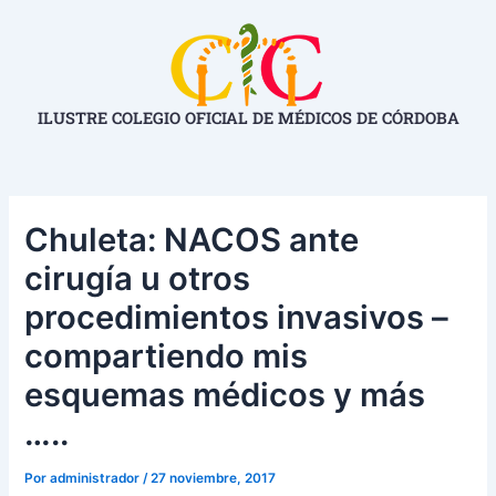
Ir
Navegación
al
de
contenido
entradas
ILUSTRE COLEGIO OFICIAL DE MÉDICOS DE CÓRDOBA
Chuleta: NACOS ante
cirugía u otros
procedimientos invasivos –
compartiendo mis
esquemas médicos y más
…..
Por
administrador
/
27 noviembre, 2017