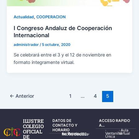
,
Actualidad
COOPERACION
I Congreso Andaluz de Cooperación
Internacional
administrador
/
5 octubre, 2020
Se celebrará entre el 3 y el 12 de noviembre en
formato íntegramente virtual.
←
Anterior
1
…
4
5
ILUSTRE
DATOS DE
ACCESO RAPIDO
COLEGIO
CONTACTO Y
A...
HORARIO
·
·
Aula
OFICIAL
Ventanilla
Virtual
Av. Ronda de los Tejares, 32 – 14001 Córdoba
DE
Única