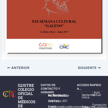
ANTERIOR
SIGUIENTE
ILUSTRE
DATOS DE
ACCESO RAPIDO
COLEGIO
CONTACTO Y
A...
HORARIO
·
·
Aula
OFICIAL
Ventanilla
Virtual
Av. Ronda de los Tejares, 32 – 14001 Córdoba
DE
Única
MÉDICOS
Teléfonos: 957 478 785
·
·
Formación
DE
Email: colegiomedicos@comcordoba.com
Cómo
Ciudadana