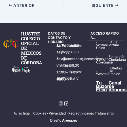
ANTERIOR
SIGUIENTE
ILUSTRE
DATOS DE
ACCESO RAPIDO
COLEGIO
CONTACTO Y
A...
HORARIO
·
·
Aula
OFICIAL
Ventanilla
Virtual
Av. Ronda de los Tejares, 32 – 14001 Córdoba
DE
Única
MÉDICOS
Teléfonos: 957 478 785
·
·
Formación
DE
Email: colegiomedicos@comcordoba.com
Cómo
Ciudadana
CÓRDOBA
Colegiarse
Lunes – Viernes: 08:30 – 14:30 h.
·
Ofertas
·
De
Lunes – Jueves: 17:00 – 19:30 h.
Webmail
Empleo
Del 15/06 al 15/09 de L – V de 08:00 – 15:00 h.
Tu
Canal
Buzón
de
Ético
denunci
Aviso legal
·
Cookies
·
Privacidad
·
Reg actividades Tratamiento
Diseñ
o
Areea.es