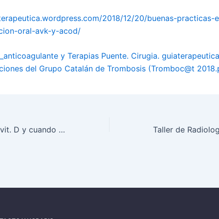
aterapeutica.wordpress.com/2018/12/20/buenas-practicas-e
cion-oral-avk-y-acod/
_anticoagulante y Terapias Puente. Cirugia. guiaterapeutica
iones del Grupo Catalán de Trombosis (Tromboc@t 2018.
Cuando solicitar vit. D y cuando prescribirla. Docencia Rafalafena 2019