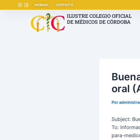
Ir
Navegación
WEBMAIL
CONTACTO
al
de
ILUSTRE COLEGIO OFICIAL
contenido
entradas
DE MÉDICOS DE CÓRDOBA
Buena
oral 
Por
administr
Subject: Bu
To: Informa
para-medic