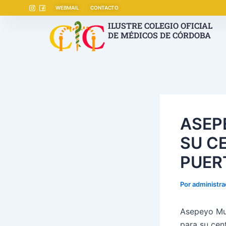
Ir
Navegación
WEBMAIL
CONTACTO
al
de
ILUSTRE COLEGIO OFICIAL
contenido
entradas
DE MÉDICOS DE CÓRDOBA
ASEP
SU C
PUER
Por
administr
Asepeyo Mut
para su cent