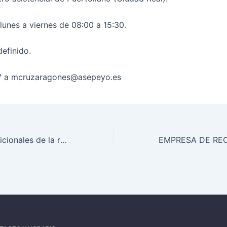
lunes a viernes de 08:00 a 15:30.
definido.
V a mcruzaragones@asepeyo.es
(BMJ) Bases nutricionales de la remisión de la diabetes mellitus tipo 2. El Rincón de Sísifo