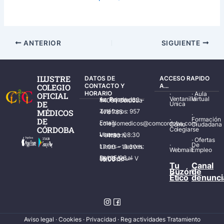
ANTERIOR
SIGUIENTE
ILUSTRE
DATOS DE
ACCESO RAPIDO
COLEGIO
CONTACTO Y
A...
HORARIO
·
·
Aula
OFICIAL
Ventanilla
Virtual
Av. Ronda de los Tejares, 32 – 14001 Córdoba
DE
Única
MÉDICOS
Teléfonos: 957 478 785
·
·
Formación
DE
Email: colegiomedicos@comcordoba.com
Cómo
Ciudadana
CÓRDOBA
Colegiarse
Lunes – Viernes: 08:30 – 14:30 h.
·
Ofertas
·
De
Lunes – Jueves: 17:00 – 19:30 h.
Webmail
Empleo
Del 15/06 al 15/09 de L – V de 08:00 – 15:00 h.
Tu
Canal
Buzón
de
Ético
denunci
Aviso legal
·
Cookies
·
Privacidad
·
Reg actividades Tratamiento