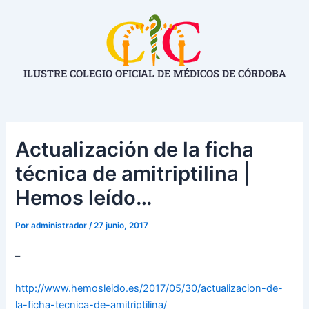
Ir
Navegación
al
de
contenido
entradas
ILUSTRE COLEGIO OFICIAL DE MÉDICOS DE CÓRDOBA
Actualización de la ficha
técnica de amitriptilina |
Hemos leído…
Por
administrador
/
27 junio, 2017
–
http://www.hemosleido.es/2017/
05/30/actualizacion-de-
la-
ficha-tecnica-de-
amitriptilina/