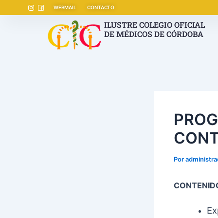
Ir
Navegación
WEBMAIL
CONTACTO
al
de
ILUSTRE COLEGIO OFICIAL
contenido
entradas
DE MÉDICOS DE CÓRDOBA
PROG
CONT
Por
administr
CONTENID
Ex