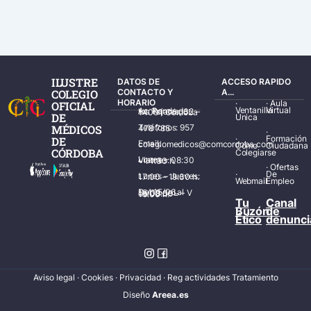
ILUSTRE
DATOS DE
ACCESO RAPIDO
COLEGIO
CONTACTO Y
A...
HORARIO
·
·
Aula
OFICIAL
Ventanilla
Virtual
Av. Ronda de los Tejares, 32 – 14001 Córdoba
DE
Única
MÉDICOS
Teléfonos: 957 478 785
·
·
Formación
DE
Email: colegiomedicos@comcordoba.com
Cómo
Ciudadana
CÓRDOBA
Colegiarse
Lunes – Viernes: 08:30 – 14:30 h.
·
Ofertas
·
De
Lunes – Jueves: 17:00 – 19:30 h.
Webmail
Empleo
Del 15/06 al 15/09 de L – V de 08:00 – 15:00 h.
Tu
Canal
Buzón
de
Ético
denunci
Aviso legal
·
Cookies
·
Privacidad
·
Reg actividades Tratamiento
Diseñ
o
Areea.es