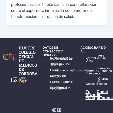
profesionales del ámbito sanitario para reflexionar
sobre el papel de la innovación como motor de
transformación del sistema de salud.
ILUSTRE
DATOS DE
ACCESO RAPIDO
COLEGIO
CONTACTO Y
A...
HORARIO
·
·
Aula
OFICIAL
Ventanilla
Virtual
Av. Ronda de los Tejares, 32 – 14001 Córdoba
DE
Única
MÉDICOS
Teléfonos: 957 478 785
·
·
Formación
DE
Email: colegiomedicos@comcordoba.com
Cómo
Ciudadana
CÓRDOBA
Colegiarse
Lunes – Viernes: 08:30 – 14:30 h.
·
Ofertas
·
De
Lunes – Jueves: 17:00 – 19:30 h.
Webmail
Empleo
Del 15/06 al 15/09 de L – V de 08:00 – 15:00 h.
Tu
Canal
Buzón
de
Ético
denunci