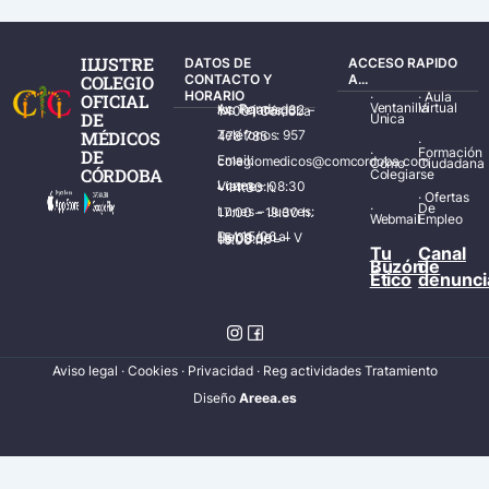
ILUSTRE
DATOS DE
ACCESO RAPIDO
COLEGIO
CONTACTO Y
A...
HORARIO
·
·
Aula
OFICIAL
Ventanilla
Virtual
Av. Ronda de los Tejares, 32 – 14001 Córdoba
DE
Única
MÉDICOS
Teléfonos: 957 478 785
·
·
Formación
DE
Email: colegiomedicos@comcordoba.com
Cómo
Ciudadana
CÓRDOBA
Colegiarse
Lunes – Viernes: 08:30 – 14:30 h.
·
Ofertas
·
De
Lunes – Jueves: 17:00 – 19:30 h.
Webmail
Empleo
Del 15/06 al 15/09 de L – V de 08:00 – 15:00 h.
Tu
Canal
Buzón
de
Ético
denunci
Aviso legal
·
Cookies
·
Privacidad
·
Reg actividades Tratamiento
Diseñ
o
Areea.es