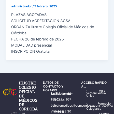
administrador
/
7 febrero, 2025
PLAZAS AGOTADAS
SOLICITUD ACREDITACION ACSA
ORGANIZA Ilustre Colegio Oficial de Médicos de
Córdoba
FECHA 26 de febrero de 2025
MODALIDAD presencial
INSCRIPCION Gratuita
ILUSTRE
DATOS DE
ACCESO RAPIDO
COLEGIO
CONTACTO Y
A...
HORARIO
·
·
Aula
OFICIAL
Ventanilla
Virtual
Av. Ronda de los Tejares, 32 – 14001 Córdoba
DE
Única
MÉDICOS
Teléfonos: 957 478 785
·
·
Formación
DE
Email: colegiomedicos@comcordoba.com
Cómo
Ciudadana
CÓRDOBA
Colegiarse
Lunes – Viernes: 08:30 – 14:30 h.
·
Ofertas