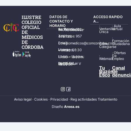
ILUSTRE
DATOS DE
ACCESO RAPIDO
COLEGIO
CONTACTO Y
A...
HORARIO
·
·
Aula
OFICIAL
Ventanilla
Virtual
Av. Ronda de los Tejares, 32 – 14001 Córdoba
DE
Única
MÉDICOS
Teléfonos: 957 478 785
·
·
Formación
DE
Email: colegiomedicos@comcordoba.com
Cómo
Ciudadana
CÓRDOBA
Colegiarse
Lunes – Viernes: 08:30 – 14:30 h.
·
Ofertas
·
De
Lunes – Jueves: 17:00 – 19:30 h.
Webmail
Empleo
Del 15/06 al 15/09 de L – V de 08:00 – 15:00 h.
Tu
Canal
Buzón
de
Ético
denunci
Aviso legal
·
Cookies
·
Privacidad
·
Reg actividades Tratamiento
Diseñ
o
Areea.es