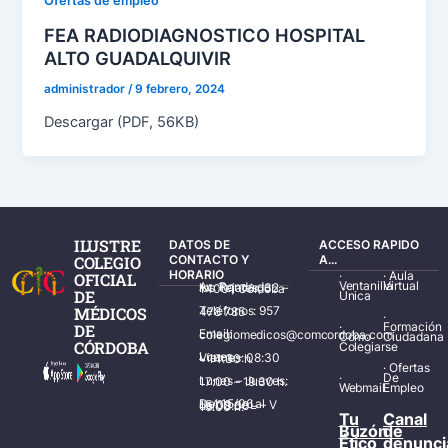
Ofertas de empleo
FEA RADIODIAGNOSTICO HOSPITAL
ALTO GUADALQUIVIR
administrador
/
9 febrero, 2024
Descargar (PDF, 56KB)
ILUSTRE
DATOS DE
ACCESO RAPIDO
COLEGIO
CONTACTO Y
A...
HORARIO
·
·
Aula
OFICIAL
Ventanilla
Virtual
Av. Ronda de los Tejares, 32 – 14001 Córdoba
DE
Única
MÉDICOS
Teléfonos: 957 478 785
·
·
Formación
DE
Email: colegiomedicos@comcordoba.com
Cómo
Ciudadana
CÓRDOBA
Colegiarse
Lunes – Viernes: 08:30 – 14:30 h.
·
Ofertas
·
De
Lunes – Jueves: 17:00 – 19:30 h.
Webmail
Empleo
Del 15/06 al 15/09 de L – V de 08:00 – 15:00 h.
Tu
Canal
Buzón
de
Ético
denunci