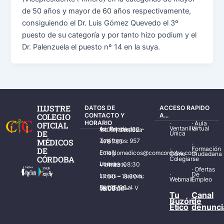
de 50 años y mayor de 60 años respectivamente,
consiguiendo el Dr. Luis Gómez Quevedo el 3º
puesto de su categoría y por tanto hizo podium y el
Dr. Palenzuela el puesto nº 14 en la suya.
ILUSTRE
DATOS DE
ACCESO RAPIDO
COLEGIO
CONTACTO Y
A...
HORARIO
·
·
Aula
OFICIAL
Ventanilla
Virtual
Av. Ronda de los Tejares, 32 – 14001 Córdoba
DE
Única
MÉDICOS
Teléfonos: 957 478 785
·
·
Formación
DE
Email: colegiomedicos@comcordoba.com
Cómo
Ciudadana
CÓRDOBA
Colegiarse
Lunes – Viernes: 08:30 – 14:30 h.
·
Ofertas
·
De
Lunes – Jueves: 17:00 – 19:30 h.
Webmail
Empleo
Del 15/06 al 15/09 de L – V de 08:00 – 15:00 h.
Tu
Canal
Buzón
de
Ético
denunci