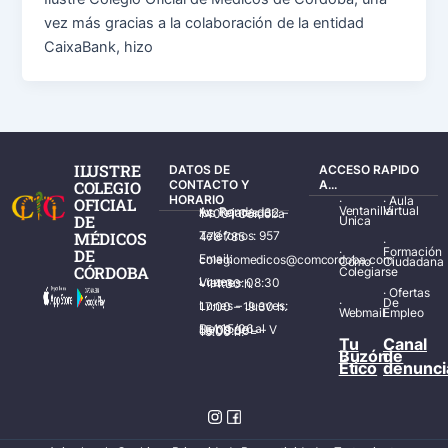
vez más gracias a la colaboración de la entidad
CaixaBank, hizo
ILUSTRE
DATOS DE
ACCESO RAPIDO
COLEGIO
CONTACTO Y
A...
HORARIO
·
·
Aula
OFICIAL
Ventanilla
Virtual
Av. Ronda de los Tejares, 32 – 14001 Córdoba
DE
Única
MÉDICOS
Teléfonos: 957 478 785
·
·
Formación
DE
Email: colegiomedicos@comcordoba.com
Cómo
Ciudadana
CÓRDOBA
Colegiarse
Lunes – Viernes: 08:30 – 14:30 h.
·
Ofertas
·
De
Lunes – Jueves: 17:00 – 19:30 h.
Webmail
Empleo
Del 15/06 al 15/09 de L – V de 08:00 – 15:00 h.
Tu
Canal
Buzón
de
Ético
denunci