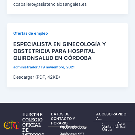
ccaballero@asistencialosangeles.es
Ofertas de empleo
ESPECIALISTA EN GINECOLOGÍA Y
OBSTETRICIA PARA HOSPITAL
QUIRONSALUD EN CÓRDOBA
administrador
/
19 noviembre, 2021
Descargar (PDF, 42KB)
ILUSTRE
DATOS DE
ACCESO RAPIDO
COLEGIO
CONTACTO Y
A...
HORARIO
·
·
Aula
OFICIAL
Ventanilla
Virtual
Av. Ronda de los Tejares, 32 – 14001 Córdoba
DE
Única
MÉDICOS
Teléfonos: 957 478 785