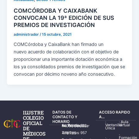
COMCÓRDOBA Y CAIXABANK
CONVOCAN LA 19ª EDICIÓN DE SUS
PREMIOS DE INVESTIGACIÓN
administrador
/
15 octubre, 2021
COMCórdoba y CaixaBank han firmado un
nuevo acuerdo de colaboración con el objetivo de
proporcionar una importante dotación económica a
los ya consolidados premios de investigación que se
convocan por décimo noveno año consecutivo.
ILUSTRE
DATOS DE
ACCESO RAPIDO
COLEGIO
CONTACTO Y
A...
HORARIO
·
·
Aula
OFICIAL
Ventanilla
Virtual
Av. Ronda de los Tejares, 32 – 14001 Córdoba
DE
Única
MÉDICOS
Teléfonos: 957 478 785
·
·
Formación
DE