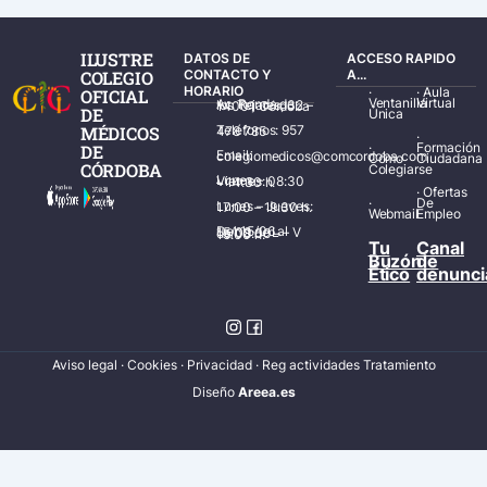
ILUSTRE
DATOS DE
ACCESO RAPIDO
COLEGIO
CONTACTO Y
A...
HORARIO
·
·
Aula
OFICIAL
Ventanilla
Virtual
Av. Ronda de los Tejares, 32 – 14001 Córdoba
DE
Única
MÉDICOS
Teléfonos: 957 478 785
·
·
Formación
DE
Email: colegiomedicos@comcordoba.com
Cómo
Ciudadana
CÓRDOBA
Colegiarse
Lunes – Viernes: 08:30 – 14:30 h.
·
Ofertas
·
De
Lunes – Jueves: 17:00 – 19:30 h.
Webmail
Empleo
Del 15/06 al 15/09 de L – V de 08:00 – 15:00 h.
Tu
Canal
Buzón
de
Ético
denunci
Aviso legal
·
Cookies
·
Privacidad
·
Reg actividades Tratamiento
Diseñ
o
Areea.es