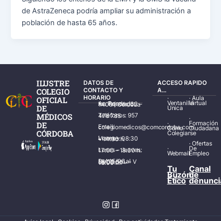
de AstraZeneca podría ampliar su administración a
población de hasta 65 años.
ILUSTRE
DATOS DE
ACCESO RAPIDO
COLEGIO
CONTACTO Y
A...
HORARIO
·
·
Aula
OFICIAL
Ventanilla
Virtual
Av. Ronda de los Tejares, 32 – 14001 Córdoba
DE
Única
MÉDICOS
Teléfonos: 957 478 785
·
·
Formación
DE
Email: colegiomedicos@comcordoba.com
Cómo
Ciudadana
CÓRDOBA
Colegiarse
Lunes – Viernes: 08:30 – 14:30 h.
·
Ofertas
·
De
Lunes – Jueves: 17:00 – 19:30 h.
Webmail
Empleo
Del 15/06 al 15/09 de L – V de 08:00 – 15:00 h.
Tu
Canal
Buzón
de
Ético
denunci