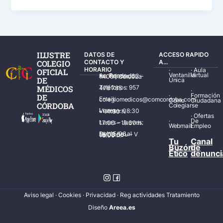
ILUSTRE
DATOS DE
ACCESO RAPIDO
COLEGIO
CONTACTO Y
A...
HORARIO
·
·
Aula
OFICIAL
Ventanilla
Virtual
Av. Ronda de los Tejares, 32 – 14001 Córdoba
DE
Única
MÉDICOS
Teléfonos: 957 478 785
·
·
Formación
DE
Email: colegiomedicos@comcordoba.com
Cómo
Ciudadana
CÓRDOBA
Colegiarse
Lunes – Viernes: 08:30 – 14:30 h.
·
Ofertas
·
De
Lunes – Jueves: 17:00 – 19:30 h.
Webmail
Empleo
Del 15/06 al 15/09 de L – V de 08:00 – 15:00 h.
Tu
Canal
Buzón
de
Ético
denunci
Aviso legal
·
Cookies
·
Privacidad
·
Reg actividades Tratamiento
Diseñ
o
Areea.es