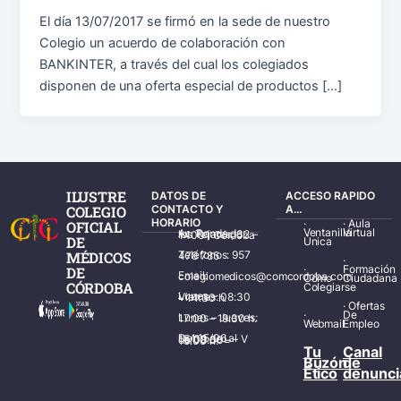
El día 13/07/2017 se firmó en la sede de nuestro
Colegio un acuerdo de colaboración con
BANKINTER, a través del cual los colegiados
disponen de una oferta especial de productos […]
ILUSTRE
DATOS DE
ACCESO RAPIDO
COLEGIO
CONTACTO Y
A...
HORARIO
·
·
Aula
OFICIAL
Ventanilla
Virtual
Av. Ronda de los Tejares, 32 – 14001 Córdoba
DE
Única
MÉDICOS
Teléfonos: 957 478 785
·
·
Formación
DE
Email: colegiomedicos@comcordoba.com
Cómo
Ciudadana
CÓRDOBA
Colegiarse
Lunes – Viernes: 08:30 – 14:30 h.
·
Ofertas
·
De
Lunes – Jueves: 17:00 – 19:30 h.
Webmail
Empleo
Del 15/06 al 15/09 de L – V de 08:00 – 15:00 h.
Tu
Canal
Buzón
de
Ético
denunci