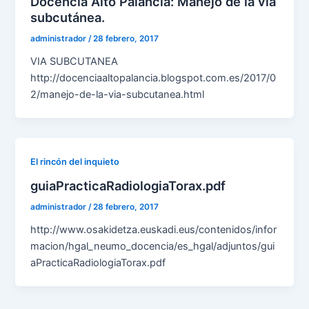
Docencia Alto Palancia: Manejo de la vía
subcutánea.
administrador
/
28 febrero, 2017
VIA SUBCUTANEA
http://docenciaaltopalancia.blogspot.com.es/2017/0
2/manejo-de-la-via-subcutanea.html
El rincón del inquieto
guiaPracticaRadiologiaTorax.pdf
administrador
/
28 febrero, 2017
http://www.osakidetza.euskadi.eus/contenidos/infor
macion/hgal_neumo_docencia/es_hgal/adjuntos/gui
aPracticaRadiologiaTorax.pdf