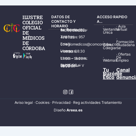
ILUSTRE
DATOS DE
ACCESO RAPIDO
COLEGIO
CONTACTO Y
A...
HORARIO
·
·
Aula
OFICIAL
Ventanilla
Virtual
Av. Ronda de los Tejares, 32 – 14001 Córdoba
DE
Única
MÉDICOS
Teléfonos: 957 478 785
·
·
Formación
DE
Email: colegiomedicos@comcordoba.com
Cómo
Ciudadana
CÓRDOBA
Colegiarse
Lunes – Viernes: 08:30 – 14:30 h.
·
Ofertas
·
De
Lunes – Jueves: 17:00 – 19:30 h.
Webmail
Empleo
Del 15/06 al 15/09 de L – V de 08:00 – 15:00 h.
Tu
Canal
Buzón
de
Ético
denunci
Aviso legal
·
Cookies
·
Privacidad
·
Reg actividades Tratamiento
Diseñ
o
Areea.es