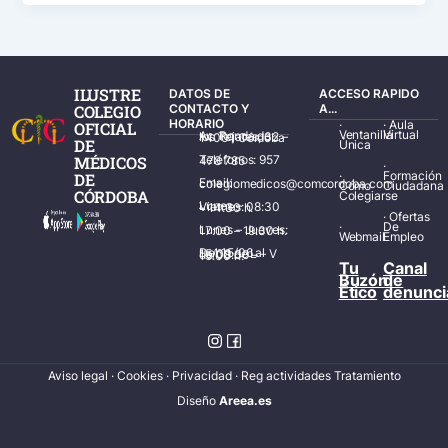
ILUSTRE
DATOS DE
ACCESO RAPIDO
COLEGIO
CONTACTO Y
A...
HORARIO
·
·
Aula
OFICIAL
Ventanilla
Virtual
Av. Ronda de los Tejares, 32 – 14001 Córdoba
DE
Única
MÉDICOS
Teléfonos: 957 478 785
·
·
Formación
DE
Email: colegiomedicos@comcordoba.com
Cómo
Ciudadana
CÓRDOBA
Colegiarse
Lunes – Viernes: 08:30 – 14:30 h.
·
Ofertas
·
De
Lunes – Jueves: 17:00 – 19:30 h.
Webmail
Empleo
Del 15/06 al 15/09 de L – V de 08:00 – 15:00 h.
Tu
Canal
Buzón
de
Ético
denunci
Aviso legal
·
Cookies
·
Privacidad
·
Reg actividades Tratamiento
Diseñ
o
Areea.es