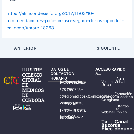
https://elrincondesisifo.org/2017/11/03/10-
recomendaciones-para-un-uso-seguro-de-los-opioides-
en-dcno/#more-18263
ANTERIOR
SIGUIENTE
ILUSTRE
DATOS DE
ACCESO RAPIDO
COLEGIO
CONTACTO Y
A...
HORARIO
·
·
Aula
OFICIAL
Ventanilla
Virtual
Av. Ronda de los Tejares, 32 – 14001 Córdoba
DE
Única
MÉDICOS
Teléfonos: 957 478 785
·
·
Formación
DE
Email: colegiomedicos@comcordoba.com
Cómo
Ciudadana
CÓRDOBA
Colegiarse
Lunes – Viernes: 08:30 – 14:30 h.
·
Ofertas
·
De
Lunes – Jueves: 17:00 – 19:30 h.
Webmail
Empleo
Del 15/06 al 15/09 de L – V de 08:00 – 15:00 h.
Tu
Canal
Buzón
de
Ético
denunci